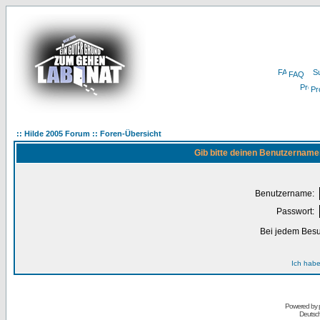
FAQ
Pro
:: Hilde 2005 Forum :: Foren-Übersicht
Gib bitte deinen Benutzername
Benutzername:
Passwort:
Bei jedem Besu
Ich habe
Powered by
Deutsc