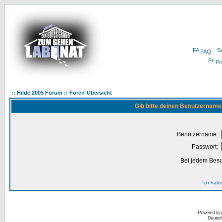
FAQ
Pro
:: Hilde 2005 Forum :: Foren-Übersicht
Gib bitte deinen Benutzername
Benutzername:
Passwort:
Bei jedem Besu
Ich habe
Powered by
Deutsc