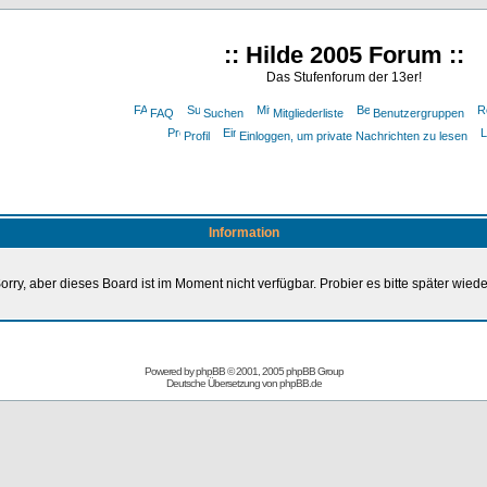
:: Hilde 2005 Forum ::
Das Stufenforum der 13er!
FAQ
Suchen
Mitgliederliste
Benutzergruppen
Profil
Einloggen, um private Nachrichten zu lesen
Information
orry, aber dieses Board ist im Moment nicht verfügbar. Probier es bitte später wiede
Powered by
phpBB
© 2001, 2005 phpBB Group
Deutsche Übersetzung von
phpBB.de