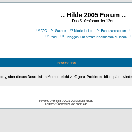
:: Hilde 2005 Forum ::
Das Stufenforum der 13er!
FAQ
Suchen
Mitgliederliste
Benutzergruppen
Profil
Einloggen, um private Nachrichten zu lesen
Information
orry, aber dieses Board ist im Moment nicht verfügbar. Probier es bitte später wiede
Powered by
phpBB
© 2001, 2005 phpBB Group
Deutsche Übersetzung von
phpBB.de